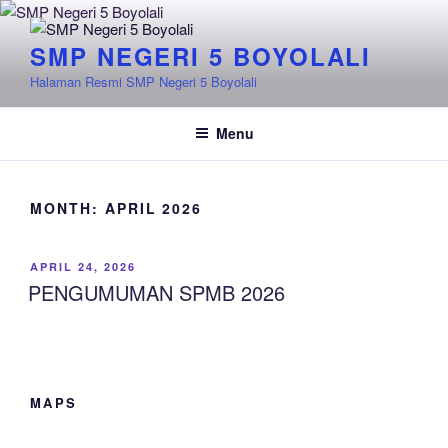
Skip
to
SMP NEGERI 5 BOYOLALI
content
Halaman Resmi SMP Negeri 5 Boyolali
Menu
MONTH:
APRIL 2026
POSTED
APRIL 24, 2026
ON
PENGUMUMAN SPMB 2026
MAPS