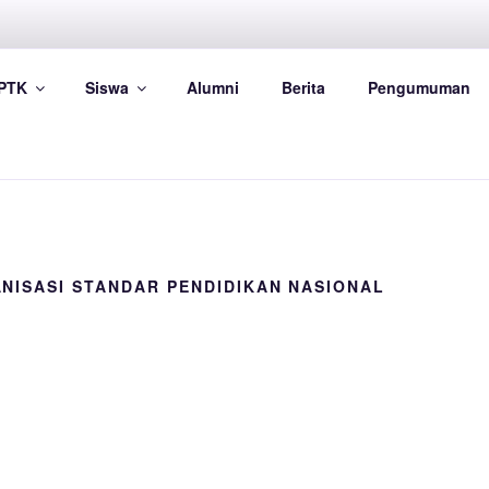
SMP NEGERI 5 BOYOLA
PTK
Siswa
Alumni
Berita
Pengumuman
alaman Resmi SMP Negeri 5 Boyolali
NISASI STANDAR PENDIDIKAN NASIONAL