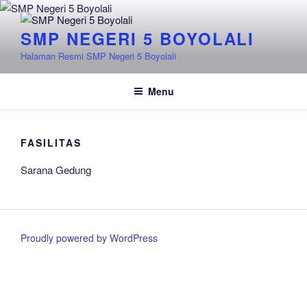
Skip
to
SMP NEGERI 5 BOYOLALI
content
Halaman Resmi SMP Negeri 5 Boyolali
Menu
FASILITAS
Sarana Gedung
Proudly powered by WordPress