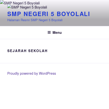
Skip
to
SMP NEGERI 5 BOYOLALI
content
Halaman Resmi SMP Negeri 5 Boyolali
Menu
SEJARAH SEKOLAH
Proudly powered by WordPress